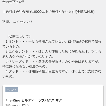
合わせ下さい!!
※送料は合計金額￥10000以上で無料となります!(全商品対象)
状態: エクセレント
【状態について】
1.ミント・・・一度も使用されていない、ほぼ新品の状態で残っ
ているもの。
2.エクセレント・・・ほとんど使用した感じが見られず、ツヤも
ありカケや色がはげていないもの。
3.ベリーグッド・・・多少の傷があり、カケや色はありますが、
特に気にならない程度のもの。
4.グッド・・・使用感や傷が目立ちますが、使う上では支障のな
いもの。
オススメ
Fire-King ヒルディ ラブバグス マグ
f2405
商品コード：